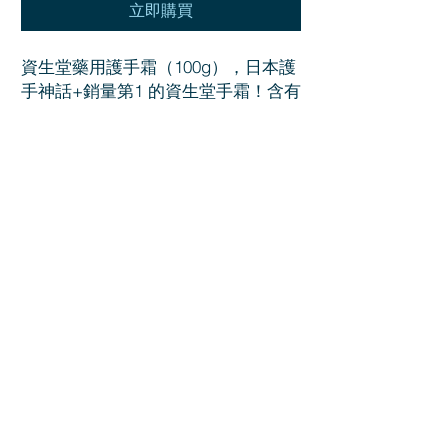
立即購買
資生堂藥用護手霜（100g），日本護
手神話+銷量第1 的資生堂手霜！含有
豐富維他命成份及滋潤成份、改善手
部粗糙及老化現象特別添加了超級彈
力成分。香料色素按摩滋養顆粒滋潤
卻不膩清爽的質地更容易吸收經常洗
手會讓手更乾燥，這款護手霜更是必
不可少的呦。
注意事項
無法發送內容物總價値超過 20萬日元的包
退貨・退款
裹。
無法發送重量超過30kg或者長寬高總和超
如果買錯商品想要退款的情况下，請儘快聯
過170cm的包裹。
商品發送重量
系我們。在您的貨物没有發送的情况下，我們
我們會通過郵政公司正規清關，包裹到達
會無條件退給您支付該商品的全款。
境內後，如果需要支付關稅，海關會與您