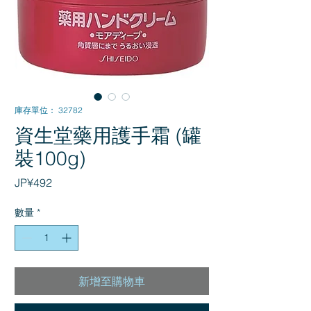
庫存單位： 32782
資生堂藥用護手霜 (罐
裝100g)
價
JP¥492
格
數量
*
新增至購物車