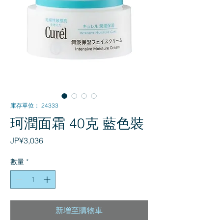
庫存單位： 24333
珂潤面霜 40克 藍色裝
價
JP¥3,036
格
數量
*
新增至購物車