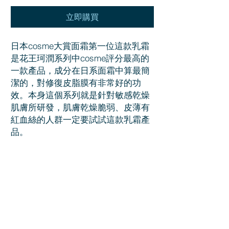
立即購買
日本cosme大賞面霜第一位這款乳霜
是花王珂潤系列中cosme評分最高的
一款產品，成分在日系面霜中算最簡
潔的，對修復皮脂膜有非常好的功
效。本身這個系列就是針對敏感乾燥
肌膚所研發，肌膚乾燥脆弱、皮薄有
紅血絲的人群一定要試試這款乳霜產
品。
Curel是日本花王旗下專為敏感肌設計
的品牌。 Curel創始於1999年。專門
針對乾燥性敏感肌膚的Curel品牌的誕
生，與花王持之以恆的皮膚科學研究