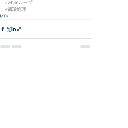
#whileループ
#循環処理
MT4
查看全部
最新文章