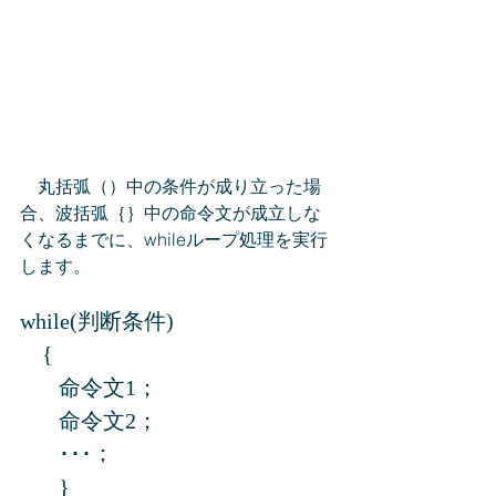
　丸括弧（）中の条件が成り立った場
合、波括弧｛｝中の命令文が成立しな
くなるまでに、whileループ処理を実行
します。
while(判断条件)
　{
   　命令文1；
   　命令文2；
   　･･･；
   　}