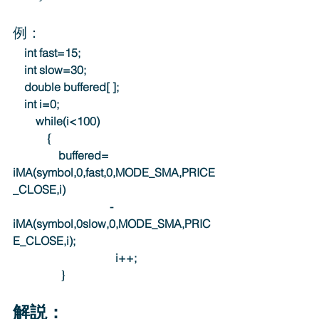
例：
　int fast=15;
　int slow=30;
　double buffered[ ];
　int i=0;
　　while(i<100)
　　　{
　　　　buffered=  
iMA(symbol,0,fast,0,MODE_SMA,PRICE
_CLOSE,i)
                　　　　  -
iMA(symbol,0slow,0,MODE_SMA,PRIC
E_CLOSE,i);
   　　　　　　　     i++;
  　　　   }
解説：