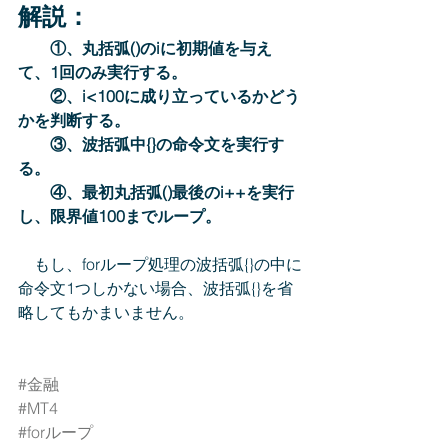
解説：
①、丸括弧()のiに初期値を与え
て、1回のみ実行する。
　　②、i<100に成り立っているかどう
かを判断する。
　　③、波括弧中{}の命令文を実行す
る。
　　④、最初丸括弧()最後のi++を実行
し、限界値100までループ。
　もし、forループ処理の波括弧{}の中に
命令文1つしかない場合、波括弧{}を省
略してもかまいません。
#金融
#MT4
#forループ